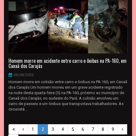
Homem morre em acidente entre carro e ônibus na PA-160, em
Canaã dos Carajás
06/08/2026
Homem morre em colisão entre carro e ônibus na PA-160, em Canaã
dos Carajás Um homem morreu em um grave acidente registrado
na noite desta quarta-feira (5) na PA-160, próximo ao município de
Canaã dos Carajás, no sudeste do Pará. A colisão envolveu um
carro de passeio e um ônibus que transportava trabalhadores. As
circunstâ...
1
2
3
4
5
6
7
8
9